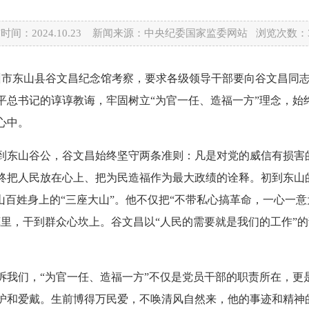
时间：2024.10.23 新闻来源：中央纪委国家监委网站 浏览次数：
漳州市东山县谷文昌纪念馆考察，要求各级领导干部要向谷文昌同
平总书记的谆谆教诲，牢固树立“为官一任、造福一方”理念，始
心中。
东山谷公，谷文昌始终坚守两条准则：凡是对党的威信有损害的
终把人民放在心上、把为民造福作为最大政绩的诠释。初到东山
山百姓身上的“三座大山”。他不仅把“不带私心搞革命，一心一意
底里，干到群众心坎上。谷文昌以“人民的需要就是我们的工作”
们，“为官一任、造福一方”不仅是党员干部的职责所在，更
护和爱戴。生前博得万民爱，不唤清风自然来，他的事迹和精神