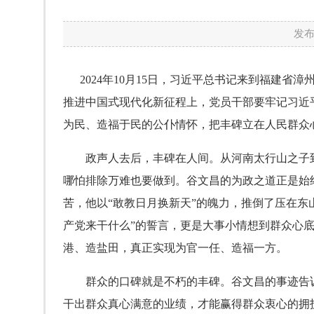
发布
2024年10月15日，习近平总书记来到福建省
推进中国式现代化新征程上，党员干部要牢记习近
为民、造福于民的公仆情怀，把丰碑立在人民群众
政声人去后，丰碑在人间。从河南太行山之子到
哪怕排除万难也要做到。谷文昌的为政之道正是始
苦，他以“敢教日月换新天”的魄力，推倒了压在东
产党来干什么”的誓言，更是大事小情想到群众心
港、造盐田，真正实现为官一任、造福一方。
群众的口碑就是不朽的丰碑。谷文昌的事迹告诉我
干出群众真心满意的业绩，才能赢得群众衷心的拥