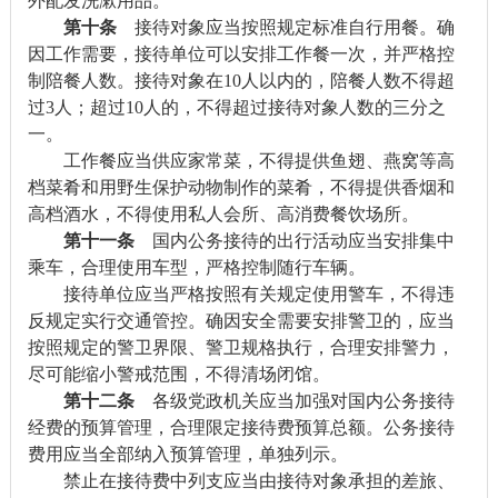
外配发洗漱用品。
第十条
接待对象应当按照规定标准自行用餐。确
因工作需要，接待单位可以安排工作餐一次，并严格控
制陪餐人数。接待对象在10人以内的，陪餐人数不得超
过3人；超过10人的，不得超过接待对象人数的三分之
一。
工作餐应当供应家常菜，不得提供鱼翅、燕窝等高
档菜肴和用野生保护动物制作的菜肴，不得提供香烟和
高档酒水，不得使用私人会所、高消费餐饮场所。
第十一条
国内公务接待的出行活动应当安排集中
乘车，合理使用车型，严格控制随行车辆。
接待单位应当严格按照有关规定使用警车，不得违
反规定实行交通管控。确因安全需要安排警卫的，应当
按照规定的警卫界限、警卫规格执行，合理安排警力，
尽可能缩小警戒范围，不得清场闭馆。
第十二条
各级党政机关应当加强对国内公务接待
经费的预算管理，合理限定接待费预算总额。公务接待
费用应当全部纳入预算管理，单独列示。
禁止在接待费中列支应当由接待对象承担的差旅、