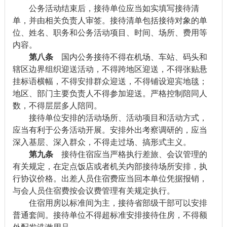
公务活动结束后，接待单位应当如实填写接待清
单，并由相关负责人审签。接待清单包括接待对象的单
位、姓名、职务和公务活动项目、时间、场所、费用等
内容。
第八条
国内公务接待不得在机场、车站、码头和
辖区边界组织迎送活动，不得跨地区迎送，不得张贴悬
挂标语横幅，不得安排群众迎送，不得铺设迎宾地毯；
地区、部门主要负责人不得参加迎送。严格控制陪同人
数，不得层层多人陪同。
接待单位安排的活动场所、活动项目和活动方式，
应当有利于公务活动开展。安排外出考察调研的，应当
深入基层、深入群众，不得走过场、搞形式主义。
第九条
接待住宿应当严格执行差旅、会议管理的
有关规定，在定点饭店或者机关内部接待场所安排，执
行协议价格。出差人员住宿费应当回本单位凭据报销，
与会人员住宿费按会议费管理有关规定执行。
住宿用房以标准间为主，接待省部级干部可以安排
普通套间。接待单位不得超标准安排接待住房，不得额