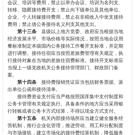
会议、培训等费用，禁止以举办会议、培训为名列支、
转移、隐匿接待费开支；禁止向下级单位及其他单位、
企业、个人转嫁接待费用，禁止在非税收入中坐支接待
费用；禁止借公务接待名义列支其他支出。
第十三条
县级以上地方党委、政府应当根据当地
经济发展水平、市场价格等实际情况，按照当地会议用
餐标准制定本级国内公务接待工作餐开支标准，并定期
进行调整。接待住宿应当按照差旅费管理有关规定，执
行接待对象在当地的差旅住宿费标准。接待开支标准应
当报上一级党政机关公务接待管理部门、财政部门备
案。
第十四条
接待费报销凭证应当包括财务票据、派
出单位公函和接待清单。
接待费资金支付应当严格按照国库集中支付制度和
公务卡管理有关规定执行。具备条件的地方应当采用银
行转账或者公务卡方式结算，不得以现金方式支付。
第十五条
机关内部接待场所应当建立健全服务经
营机制，推行企业化管理，推进劳动、用工和分配制度
与市场接轨，建立市场化的接待费结算机制，降低服务